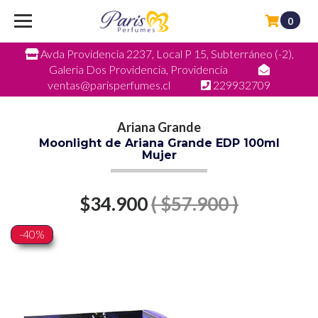
0
Avda Providencia 2237, Local P 15, Subterráneo (-2),
Galeria Dos Providencia, Providencia
ventas@parisperfumes.cl
229932709
Ariana Grande
Moonlight de Ariana Grande EDP 100ml
Mujer
$34.900
( $57.900 )
-40%