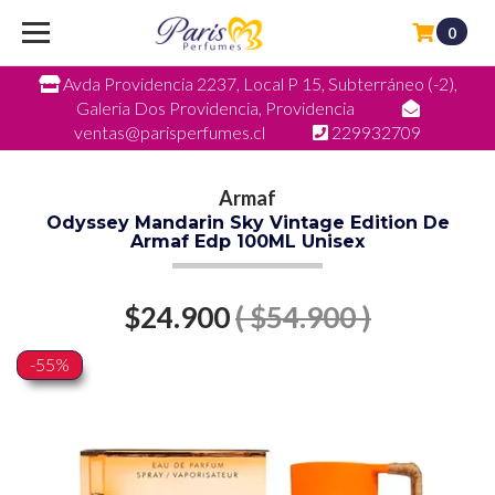
0
Avda Providencia 2237, Local P 15, Subterráneo (-2),
Galeria Dos Providencia, Providencia
ventas@parisperfumes.cl
229932709
Armaf
Odyssey Mandarin Sky Vintage Edition De
Armaf Edp 100ML Unisex
$24.900
( $54.900 )
-55%