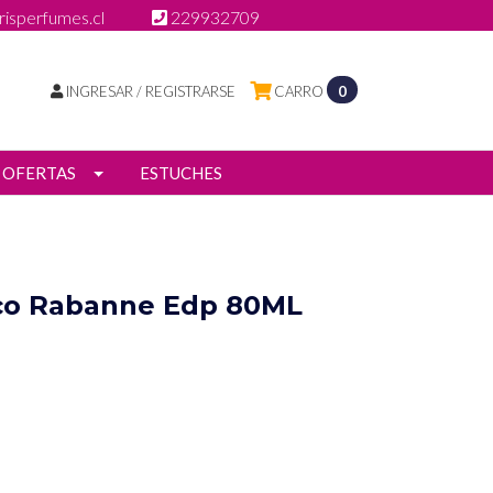
isperfumes.cl
229932709
INGRESAR / REGISTRARSE
CARRO
0
OFERTAS
ESTUCHES
co Rabanne Edp 80ML