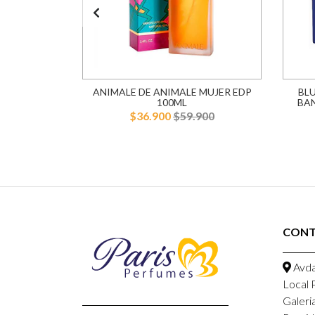
100ML MUJER
ANIMALE DE ANIMALE MUJER EDP
BL
100ML
BA
900
$36.900
$59.900
CON
Avda
Local 
Galeri