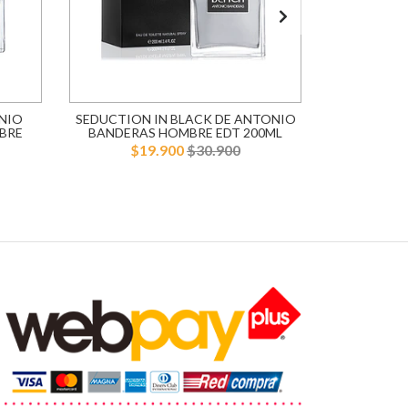
NIO
SEDUCTION IN BLACK DE ANTONIO
BLUE SE
BRE
BANDERAS HOMBRE EDT 200ML
BANDERA
$19.900
$30.900
$1