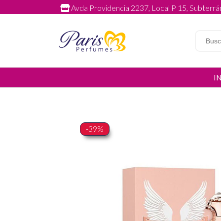
Avda Providencia 2237, Local P 15, Subterrán
I
-39%