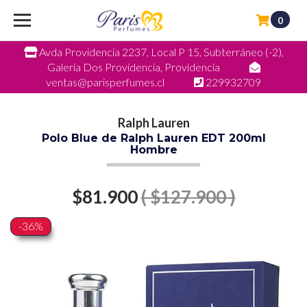
0
Avda Providencia 2237, Local P 15, Subterráneo (-2),
Galeria Dos Providencia, Providencia
ventas@parisperfumes.cl
229932709
Ralph Lauren
Polo Blue de Ralph Lauren EDT 200ml
Hombre
$81.900
( $127.900 )
-36%