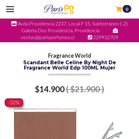
0
Avda Providencia 2237, Local P 15, Subterráneo (-2),
Galeria Dos Providencia, Providencia
ventas@parisperfumes.cl
229932709
Fragrance World
Scandant Belle Celine By Night De
Fragrance World Edp 100ML Mujer
$14.900
( $21.900 )
-32%