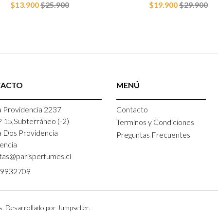
$13.900
$25.900
$19.900
$29.900
TACTO
MENÚ
 Providencia 2237
Contacto
P 15,Subterráneo (-2)
Terminos y Condiciones
a Dos Providencia
Preguntas Frecuentes
encia
tas@parisperfumes.cl
9932709
s.
Desarrollado por Jumpseller
.