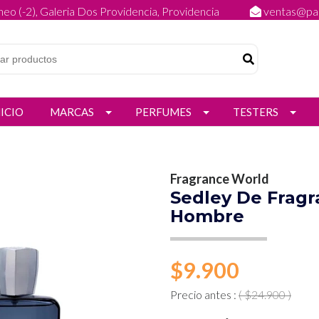
eo (-2), Galeria Dos Providencia, Providencia
ventas@par
NICIO
MARCAS
PERFUMES
TESTERS
Fragrance World
Sedley De Frag
Hombre
$9.900
Precio antes :
( $24.900 )