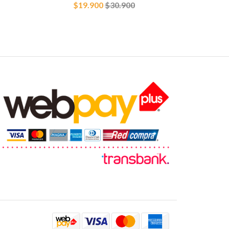
$19.900
$30.900
$1