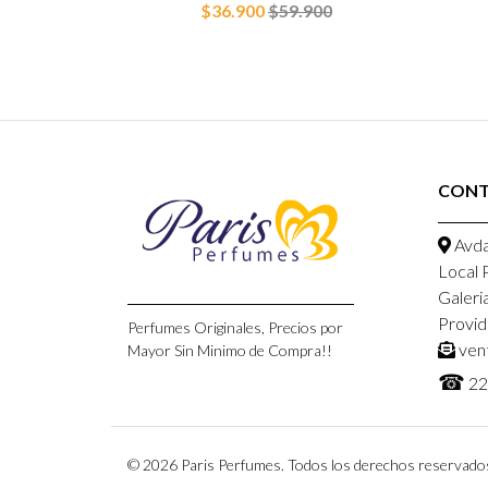
900
$36.900
$59.900
CON
Avda
Local 
Galeri
Provid
Perfumes Originales, Precios por
ven
Mayor Sin Minimo de Compra!!
☎
22
© 2026 Paris Perfumes. Todos los derechos reservado