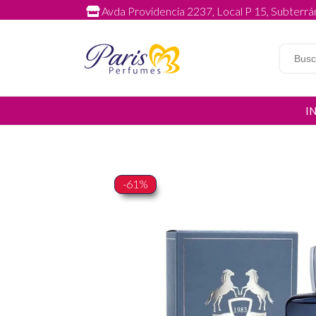
Avda Providencia 2237, Local P 15, Subterrán
I
-61%