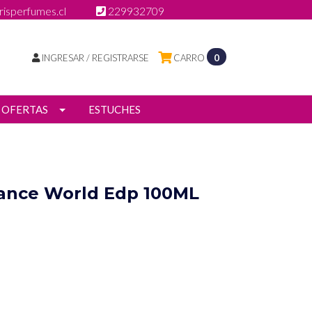
isperfumes.cl
229932709
INGRESAR / REGISTRARSE
CARRO
0
OFERTAS
ESTUCHES
rance World Edp 100ML