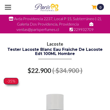
0
Avda Providencia 2237, Local P 15, Subterráneo (-2),
Galeria Dos Providencia, Providencia
ventas@parisperfumes.cl
229932709
Lacoste
Tester Lacoste Blanc Eau Fraiche De Lacoste
Edt 100ML Hombre
$22.900
( $34.900 )
-35%