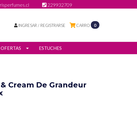
isperfumes.cl
229932709
INGRESAR / REGISTRARSE
CARRO
0
OFERTAS
ESTUCHES
 & Cream De Grandeur
x