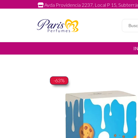
Avda Providencia 2237, Local P 15, Subterrán
I
-63%