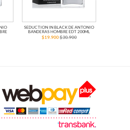
NIO
SEDUCTION IN BLACK DE ANTONIO
BLUE SE
BRE
BANDERAS HOMBRE EDT 200ML
BANDERA
$19.900
$30.900
$1