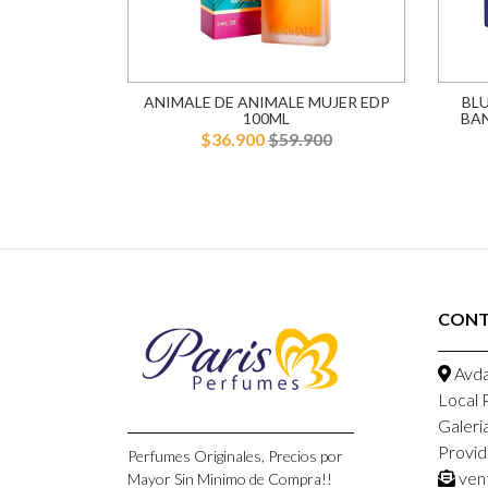
100ML MUJER
ANIMALE DE ANIMALE MUJER EDP
BL
100ML
BA
900
$36.900
$59.900
CON
Avda
Local 
Galeri
Provid
Perfumes Originales, Precios por
ven
Mayor Sin Minimo de Compra!!