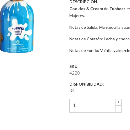
DESCRIPCIÓN
Cookies & Cream
de
Tubbees
es
Mujeres.
Notas de Salida: Mantequilla y azú
Notas de Corazón: Leche y chocol
Notas de Fondo: Vainilla y almizcl
SKU:
4220
DISPONIBILIDAD:
34
+
-