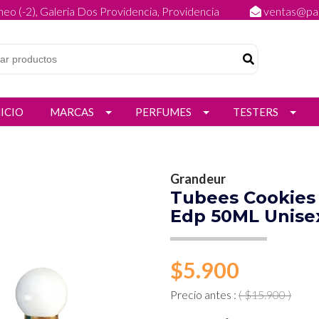
eo (-2), Galeria Dos Providencia, Providencia
ventas@par
NICIO
MARCAS
PERFUMES
TESTERS
Grandeur
Tubees Cookies
Edp 50ML Unise
$5.900
Precio antes :
( $15.900 )