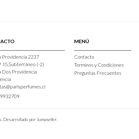
TACTO
MENÚ
 Providencia 2237
Contacto
P 15,Subterráneo (-2)
Terminos y Condiciones
a Dos Providencia
Preguntas Frecuentes
encia
tas@parisperfumes.cl
9932709
s.
Desarrollado por Jumpseller
.