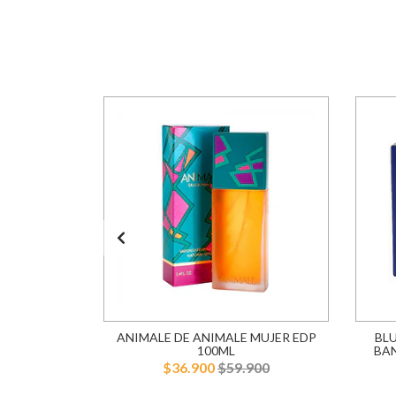
AREL EDT
ANIMALE DE ANIMALE MUJER EDP
BL
R
100ML
BA
900
$36.900
$59.900