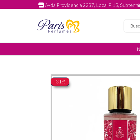
Avda Providencia 2237, Local P 15, Subterrán
I
-31%