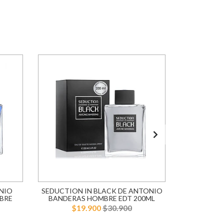
NIO
SEDUCTION IN BLACK DE ANTONIO
BLUE SE
BRE
BANDERAS HOMBRE EDT 200ML
BANDERA
$19.900
$30.900
$1