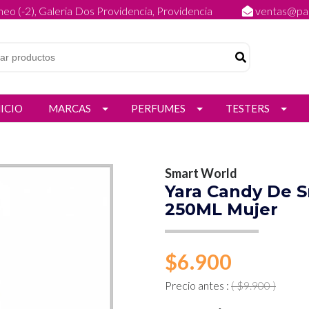
eo (-2), Galeria Dos Providencia, Providencia
ventas@par
NICIO
MARCAS
PERFUMES
TESTERS
Smart World
Yara Candy De S
250ML Mujer
$6.900
Precio antes :
( $9.900 )