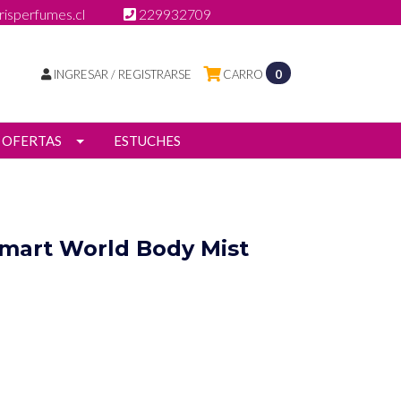
isperfumes.cl
229932709
INGRESAR / REGISTRARSE
CARRO
0
OFERTAS
ESTUCHES
mart World Body Mist