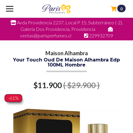
0
Avda Providencia 2237, Local P 15, Subterráneo (-2),
Galeria Dos Providencia, Providencia
ventas@parisperfumes.cl
229932709
Maison Alhambra
Your Touch Oud De Maison Alhambra Edp
100ML Hombre
$11.900
( $29.900 )
-61%