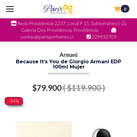
0
Avda Providencia 2237, Local P 15, Subterráneo (-2),
Galeria Dos Providencia, Providencia
ventas@parisperfumes.cl
229932709
Armani
Because It’s You de Giorgio Armani EDP
100ml Mujer
$79.900
( $119.900 )
-34%