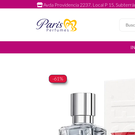
Avda Providencia 2237, Local P 15, Subterrán
I
-61%