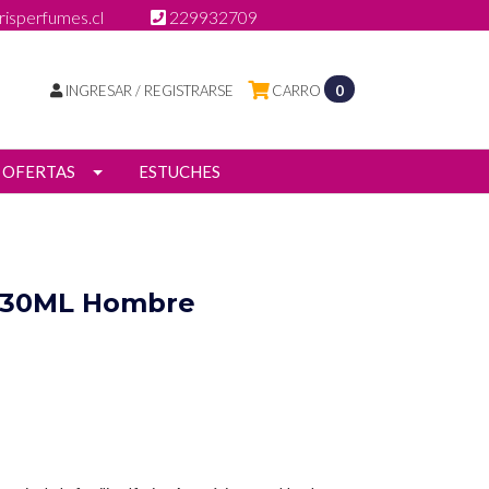
isperfumes.cl
229932709
INGRESAR / REGISTRARSE
CARRO
0
OFERTAS
ESTUCHES
t 30ML Hombre