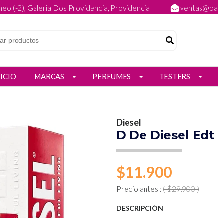
eo (-2), Galeria Dos Providencia, Providencia
ventas@par
NICIO
MARCAS
PERFUMES
TESTERS
Diesel
D De Diesel Ed
$11.900
Precio antes :
( $29.900 )
DESCRIPCIÓN