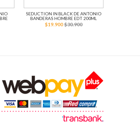
NIO
SEDUCTION IN BLACK DE ANTONIO
BLUE SE
BRE
BANDERAS HOMBRE EDT 200ML
BANDERA
$19.900
$30.900
$1