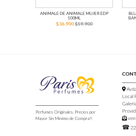
L EDP 75ML
ANIMALE DE ANIMALE MUJER EDP
BL
100ML
BA
900
$36.900
$59.900
CON
Avda
Local 
Galeri
Provid
Perfumes Originales, Precios por
ven
Mayor Sin Minimo de Compra!!
☎
22