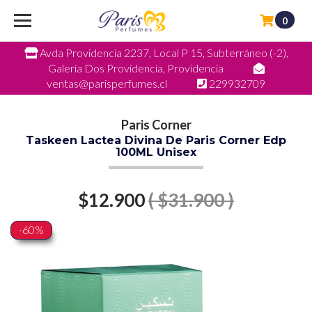
0
Avda Providencia 2237, Local P 15, Subterráneo (-2),
Galeria Dos Providencia, Providencia
ventas@parisperfumes.cl
229932709
Paris Corner
Taskeen Lactea Divina De Paris Corner Edp
100ML Unisex
$12.900
( $31.900 )
-60%