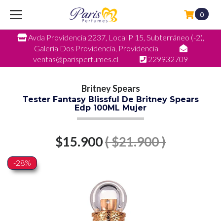
0
Avda Providencia 2237, Local P 15, Subterráneo (-2),
Galeria Dos Providencia, Providencia
ventas@parisperfumes.cl
229932709
Britney Spears
Tester Fantasy Blissful De Britney Spears
Edp 100ML Mujer
$15.900
( $21.900 )
-28%