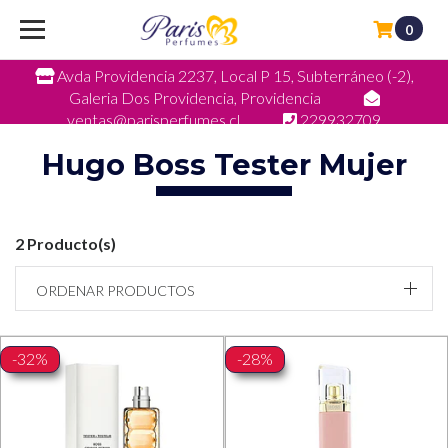
0
Avda Providencia 2237, Local P 15, Subterráneo (-2),
Galeria Dos Providencia, Providencia
ventas@parisperfumes.cl
229932709
Hugo Boss Tester Mujer
2 Producto(s)
ORDENAR PRODUCTOS
-32%
-28%