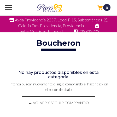
0
Avda Providencia 2237, Local P 15, Subterráneo (-2),
Galeria Dos Providencia, Providencia
ventas@parisperfumes.cl
229932709
Boucheron
No hay productos disponibles en esta
categoría.
Intenta buscar nuevamente o sigue comprando al hacer click en
el botón de abajo
← VOLVER Y SEGUIR COMPRANDO