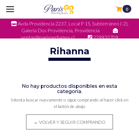
0
Avda Providencia 2237, Local P 15, Subterráneo (-2),
Galeria Dos Providencia, Providencia
ventas@parisperfumes.cl
229932709
Rihanna
No hay productos disponibles en esta
categoría.
Intenta buscar nuevamente o sigue comprando al hacer click en
el botón de abajo
← VOLVER Y SEGUIR COMPRANDO