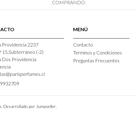
COMPRANDO
TACTO
MENÚ
 Providencia 2237
Contacto
P 15,Subterráneo (-2)
Terminos y Condiciones
a Dos Providencia
Preguntas Frecuentes
encia
tas@parisperfumes.cl
9932709
s.
Desarrollado por Jumpseller
.