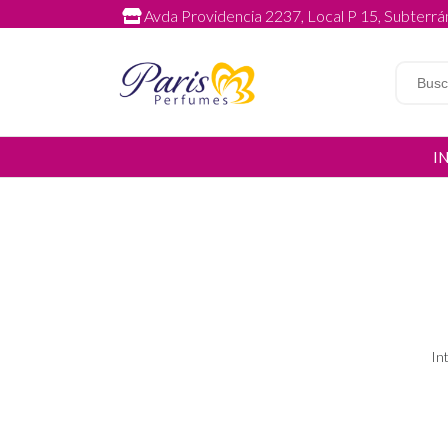
Avda Providencia 2237, Local P 15, Subterrán
I
In