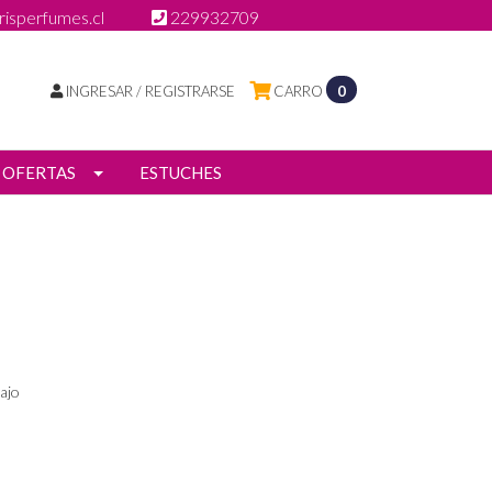
isperfumes.cl
229932709
INGRESAR / REGISTRARSE
CARRO
0
OFERTAS
ESTUCHES
ajo