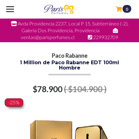
0
Avda Providencia 2237, Local P 15, Subterráneo (-2),
Galeria Dos Providencia, Providencia
ventas@parisperfumes.cl
229932709
Paco Rabanne
1 Million de Paco Rabanne EDT 100ml
Hombre
$78.900
( $104.900 )
-25%