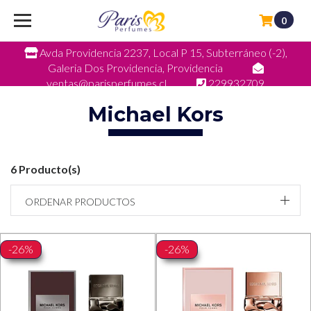
0
Avda Providencia 2237, Local P 15, Subterráneo (-2),
Galeria Dos Providencia, Providencia
ventas@parisperfumes.cl
229932709
Michael Kors
6 Producto(s)
ORDENAR PRODUCTOS
-26%
-26%