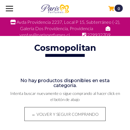
0
Avda Providencia 2237, Local P 15, Subterráneo (-2),
Galeria Dos Providencia, Providencia
ventas@parisperfumes.cl
229932709
Cosmopolitan
No hay productos disponibles en esta
categoría.
Intenta buscar nuevamente o sigue comprando al hacer click en
el botón de abajo
← VOLVER Y SEGUIR COMPRANDO