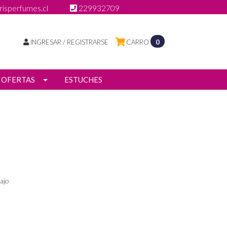
isperfumes.cl
229932709
INGRESAR / REGISTRARSE
CARRO
0
OFERTAS
ESTUCHES
ajo