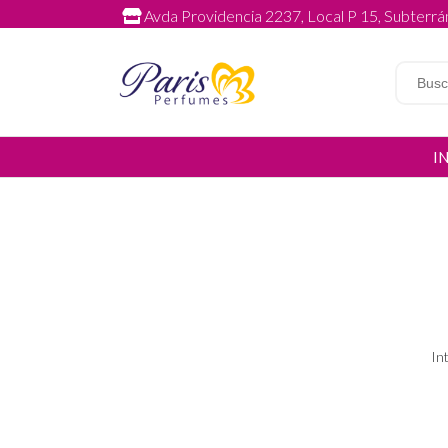
Avda Providencia 2237, Local P 15, Subterrán
I
In