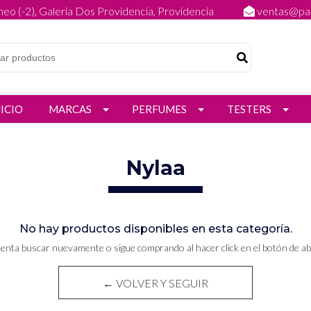
eo (-2), Galeria Dos Providencia, Providencia
ventas@par
NICIO
MARCAS
PERFUMES
TESTERS
Nylaa
No hay productos disponibles en esta categoría.
tenta buscar nuevamente o sigue comprando al hacer click en el botón de ab
← VOLVER Y SEGUIR