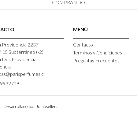
COMPRANDO
TACTO
MENÚ
 Providencia 2237
Contacto
P 15,Subterráneo (-2)
Terminos y Condiciones
a Dos Providencia
Preguntas Frecuentes
encia
tas@parisperfumes.cl
9932709
s.
Desarrollado por Jumpseller
.