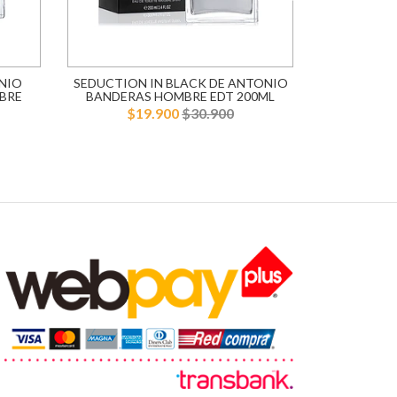
NIO
SEDUCTION IN BLACK DE ANTONIO
BLUE SE
BRE
BANDERAS HOMBRE EDT 200ML
BANDERA
$19.900
$30.900
$1