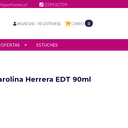
isperfumes.cl
229932709
INGRESAR / REGISTRARSE
CARRO
0
OFERTAS
ESTUCHES
arolina Herrera EDT 90ml