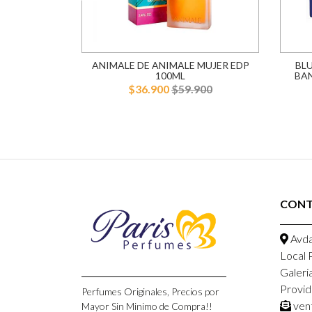
100ML MUJER
ANIMALE DE ANIMALE MUJER EDP
BL
100ML
BA
900
$36.900
$59.900
CON
Avda
Local 
Galeri
Provid
Perfumes Originales, Precios por
ven
Mayor Sin Minimo de Compra!!