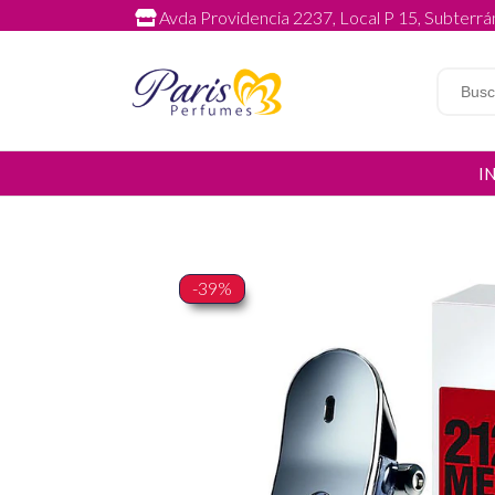
Avda Providencia 2237, Local P 15, Subterrán
I
-39%