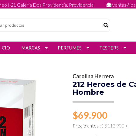
eo (-2), Galeria Dos Providencia, Providencia
ventas@par
NICIO
MARCAS
PERFUMES
TESTERS
Carolina Herrera
212 Heroes de C
Hombre
$69.900
Precio antes :
( $112.900 )