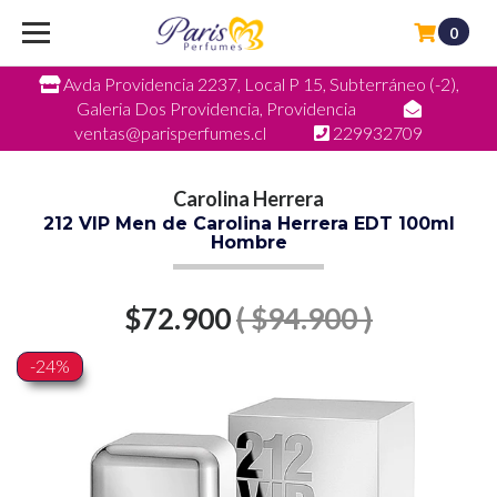
0
Avda Providencia 2237, Local P 15, Subterráneo (-2),
Galeria Dos Providencia, Providencia
ventas@parisperfumes.cl
229932709
Carolina Herrera
212 VIP Men de Carolina Herrera EDT 100ml
Hombre
$72.900
( $94.900 )
-24%