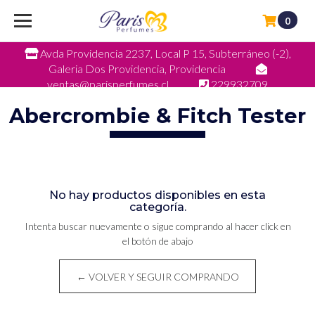
0
Avda Providencia 2237, Local P 15, Subterráneo (-2),
Galeria Dos Providencia, Providencia
ventas@parisperfumes.cl
229932709
Abercrombie & Fitch Tester
No hay productos disponibles en esta
categoría.
Intenta buscar nuevamente o sigue comprando al hacer click en
el botón de abajo
← VOLVER Y SEGUIR COMPRANDO