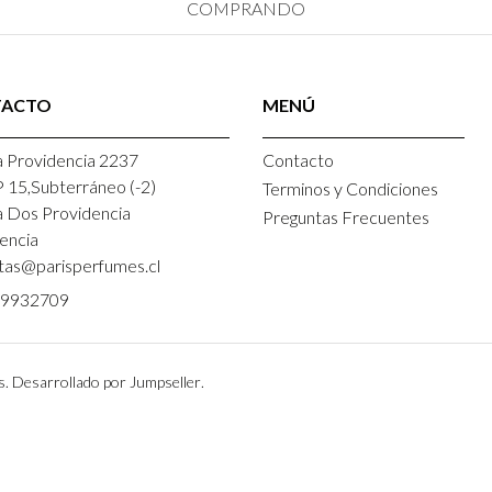
COMPRANDO
TACTO
MENÚ
 Providencia 2237
Contacto
P 15,Subterráneo (-2)
Terminos y Condiciones
a Dos Providencia
Preguntas Frecuentes
encia
tas@parisperfumes.cl
9932709
s.
Desarrollado por Jumpseller
.