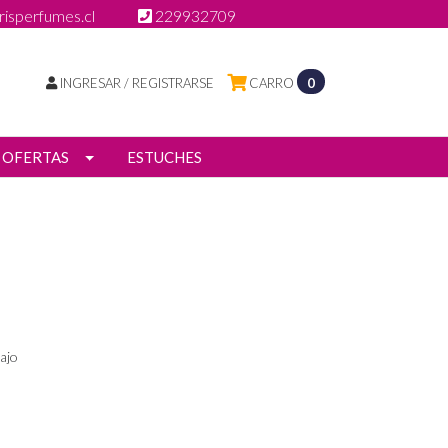
isperfumes.cl
229932709
INGRESAR / REGISTRARSE
CARRO
0
OFERTAS
ESTUCHES
ajo