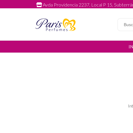
Avda Providencia 2237, Local P 15, Subterrán
I
In