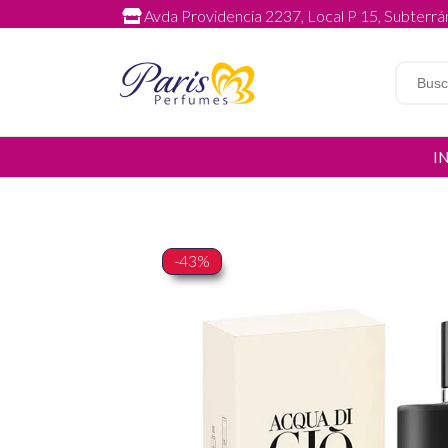
Avda Providencia 2237, Local P 15, Subterrán
I
-43%