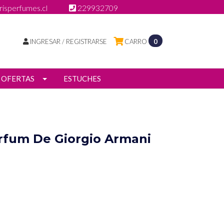
isperfumes.cl
229932709
INGRESAR / REGISTRARSE
CARRO
0
OFERTAS
ESTUCHES
rfum De Giorgio Armani