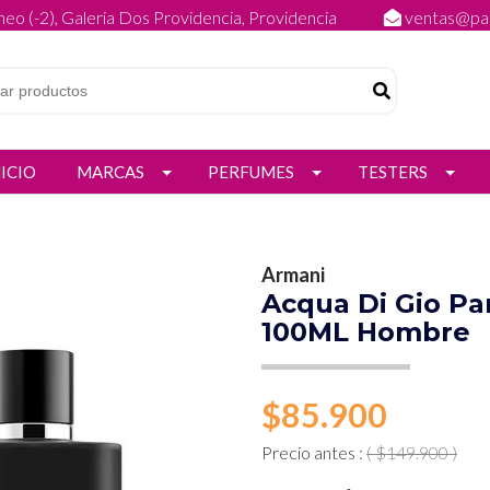
eo (-2), Galeria Dos Providencia, Providencia
ventas@par
NICIO
MARCAS
PERFUMES
TESTERS
Armani
Acqua Di Gio Pa
100ML Hombre
$85.900
Precio antes :
( $149.900 )