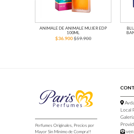
L EDP 75ML
ANIMALE DE ANIMALE MUJER EDP
BL
100ML
BA
900
$36.900
$59.900
CON
Avda
Local 
Galeri
Provid
Perfumes Originales, Precios por
ven
Mayor Sin Minimo de Compra!!