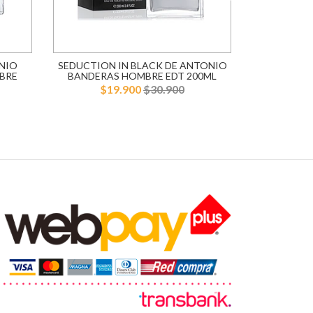
NIO
SEDUCTION IN BLACK DE ANTONIO
BLUE SE
BRE
BANDERAS HOMBRE EDT 200ML
BANDERA
$19.900
$30.900
$1