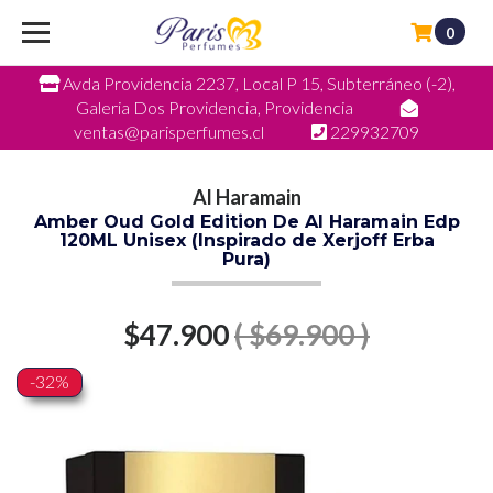
0
Avda Providencia 2237, Local P 15, Subterráneo (-2),
Galeria Dos Providencia, Providencia
ventas@parisperfumes.cl
229932709
Al Haramain
Amber Oud Gold Edition De Al Haramain Edp
120ML Unisex (Inspirado de Xerjoff Erba
Pura)
$47.900
( $69.900 )
-32%