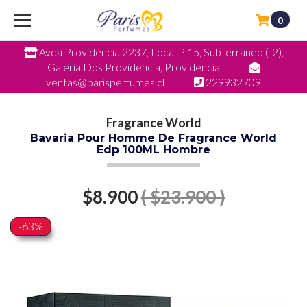
0
Avda Providencia 2237, Local P 15, Subterráneo (-2),
Galeria Dos Providencia, Providencia
ventas@parisperfumes.cl
229932709
Fragrance World
Bavaria Pour Homme De Fragrance World
Edp 100ML Hombre
$8.900
( $23.900 )
-63%