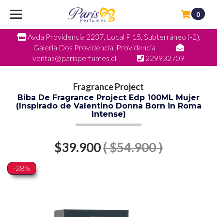
0
Avda Providencia 2237, Local P 15, Subterráneo (-2),
Galeria Dos Providencia, Providencia
ventas@parisperfumes.cl
229932709
Fragrance Project
Biba De Fragrance Project Edp 100ML Mujer
(Inspirado de Valentino Donna Born in Roma
Intense)
$39.900
( $54.900 )
-28%