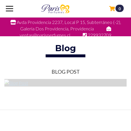
0
Avda Providencia 2237, Local P 15, Subterráneo (-2),
Galeria Dos Providencia, Providencia
ventas@parisperfumes.cl
229932709
Blog
BLOG POST