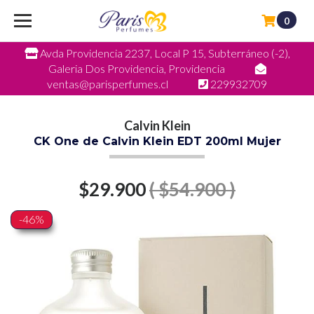
0
Avda Providencia 2237, Local P 15, Subterráneo (-2),
Galeria Dos Providencia, Providencia
ventas@parisperfumes.cl
229932709
Calvin Klein
CK One de Calvin Klein EDT 200ml Mujer
$29.900
( $54.900 )
-46%