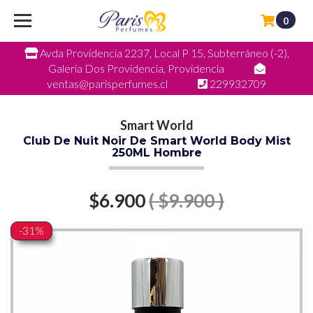
0
Avda Providencia 2237, Local P 15, Subterráneo (-2),
Galeria Dos Providencia, Providencia
ventas@parisperfumes.cl
229932709
Smart World
Club De Nuit Noir De Smart World Body Mist
250ML Hombre
$6.900
( $9.900 )
-31%