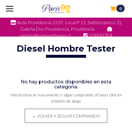
0
Avda Providencia 2237, Local P 15, Subterráneo (-2),
Galeria Dos Providencia, Providencia
ventas@parisperfumes.cl
229932709
Diesel Hombre Tester
No hay productos disponibles en esta
categoría.
Intenta buscar nuevamente o sigue comprando al hacer click en
el botón de abajo
← VOLVER Y SEGUIR COMPRANDO