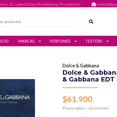
eo (-2), Galeria Dos Providencia, Providencia
ventas@par
NICIO
MARCAS
PERFUMES
TESTERS
Dolce & Gabbana
Dolce & Gabban
& Gabbana EDT
$61.900
Precio antes :
( $125.900 )