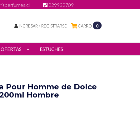
isperfumes.cl
229932709
INGRESAR / REGISTRARSE
CARRO
0
OFERTAS
ESTUCHES
a Pour Homme de Dolce
 200ml Hombre