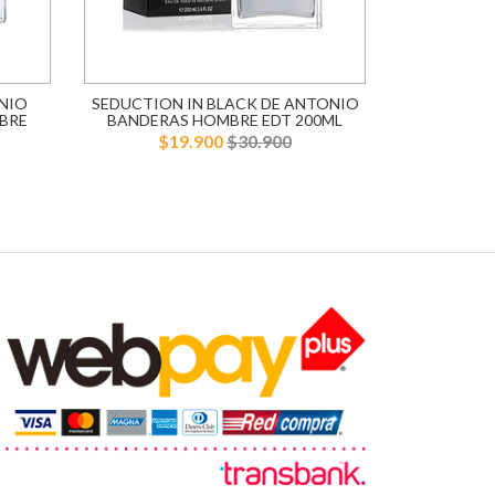
NIO
SEDUCTION IN BLACK DE ANTONIO
BLUE SE
BRE
BANDERAS HOMBRE EDT 200ML
BANDERA
$19.900
$30.900
$1