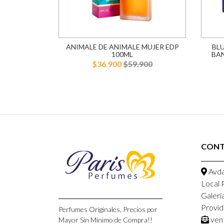
L EDP 75ML
ANIMALE DE ANIMALE MUJER EDP
BL
100ML
BA
900
$36.900
$59.900
CON
Avda
Local 
Galeri
Provid
Perfumes Originales, Precios por
ven
Mayor Sin Minimo de Compra!!