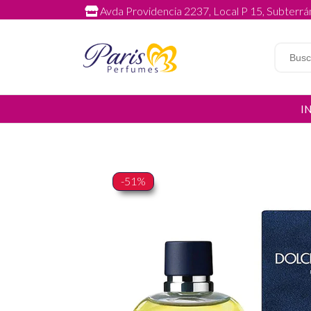
Avda Providencia 2237, Local P 15, Subterrán
I
-51%