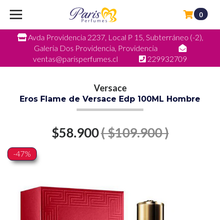
0
Avda Providencia 2237, Local P 15, Subterráneo (-2),
Galeria Dos Providencia, Providencia
ventas@parisperfumes.cl
229932709
Versace
Eros Flame de Versace Edp 100ML Hombre
$58.900
( $109.900 )
-47%