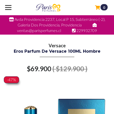
0
Avda Providencia 2237, Local P 15, Subterráneo (-2),
Galeria Dos Providencia, Providencia
ventas@parisperfumes.cl
229932709
Versace
Eros Parfum De Versace 100ML Hombre
$69.900
( $129.900 )
-47%