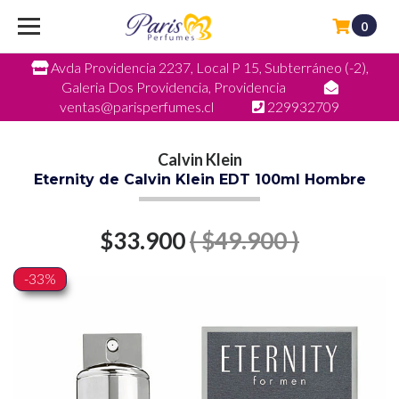
0
Avda Providencia 2237, Local P 15, Subterráneo (-2),
Galeria Dos Providencia, Providencia
ventas@parisperfumes.cl
229932709
Calvin Klein
Eternity de Calvin Klein EDT 100ml Hombre
$33.900
( $49.900 )
-33%