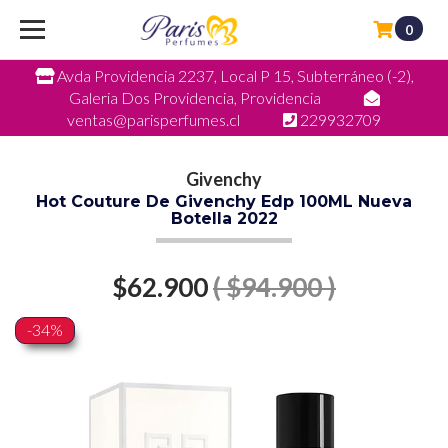
0
Avda Providencia 2237, Local P 15, Subterráneo (-2),
Galeria Dos Providencia, Providencia
ventas@parisperfumes.cl
229932709
Givenchy
Hot Couture De Givenchy Edp 100ML Nueva
Botella 2022
$62.900
( $94.900 )
-34%