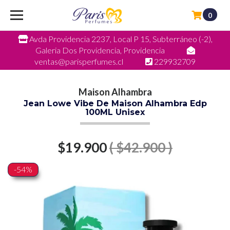
0
Avda Providencia 2237, Local P 15, Subterráneo (-2),
Galeria Dos Providencia, Providencia
ventas@parisperfumes.cl
229932709
Maison Alhambra
Jean Lowe Vibe De Maison Alhambra Edp
100ML Unisex
$19.900
( $42.900 )
-54%