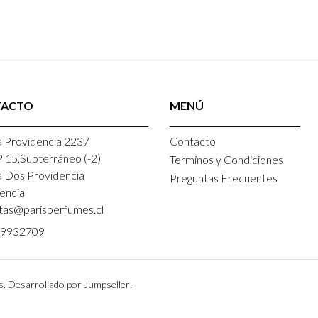
TACTO
MENÚ
 Providencia 2237
Contacto
P 15,Subterráneo (-2)
Terminos y Condiciones
a Dos Providencia
Preguntas Frecuentes
encia
tas@parisperfumes.cl
9932709
s.
Desarrollado por Jumpseller
.