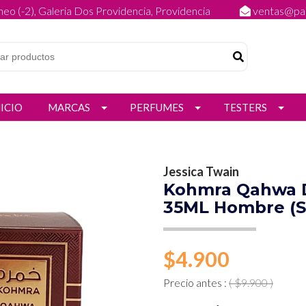
eo (-2), Galeria Dos Providencia, Providencia
ventas@par
NICIO
MARCAS
PERFUMES
TESTERS
Jessica Twain
Kohmra Qahwa D
35ML Hombre (S
$4.900
Precio antes :
( $9.900 )