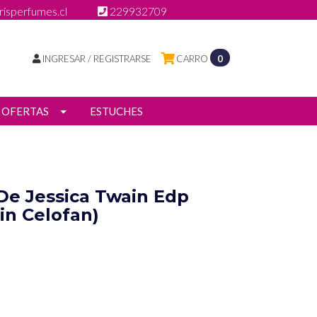
isperfumes.cl
229932709
INGRESAR / REGISTRARSE
CARRO
0
OFERTAS
ESTUCHES
e Jessica Twain Edp
in Celofan)