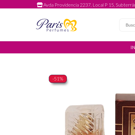
Avda Providencia 2237, Local P 15, Subterrán
I
-51%