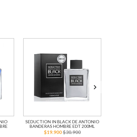
NIO
SEDUCTION IN BLACK DE ANTONIO
BLUE SE
BRE
BANDERAS HOMBRE EDT 200ML
BANDERA
$19.900
$30.900
$1