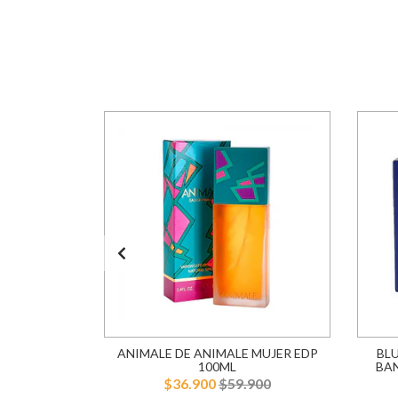
AREL EDT
ANIMALE DE ANIMALE MUJER EDP
BL
R
100ML
BA
900
$36.900
$59.900