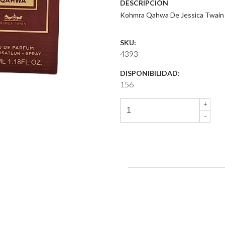
DESCRIPCIÓN
Kohmra Qahwa De Jessica Twai
SKU:
4393
DISPONIBILIDAD:
156
+
-