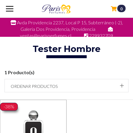
0
Avda Providencia 2237, Local P 15, Subterráneo (-2),
Galeria Dos Providencia, Providencia
ventas@parisperfumes.cl
229932709
Tester Hombre
1 Producto(s)
ORDENAR PRODUCTOS
-38%