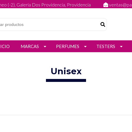
eo (-2), Galeria Dos Providencia, Providencia
ventas@par
NICIO
MARCAS
PERFUMES
TESTERS
Unisex