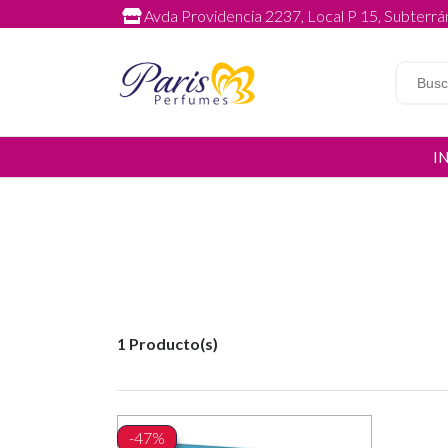
Avda Providencia 2237, Local P 15, Subterrán
I
1 Producto(s)
-47%