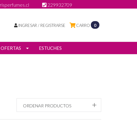
isperfumes.cl
229932709
INGRESAR / REGISTRARSE
CARRO
0
OFERTAS
ESTUCHES
ORDENAR PRODUCTOS