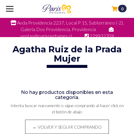
0
Avda Providencia 2237, Local P 15, Subterráneo (-2),
Galeria Dos Providencia, Providencia
ventas@parisperfumes.cl
229932709
Agatha Ruiz de la Prada
Mujer
No hay productos disponibles en esta
categoría.
Intenta buscar nuevamente o sigue comprando al hacer click en
el botón de abajo
← VOLVER Y SEGUIR COMPRANDO