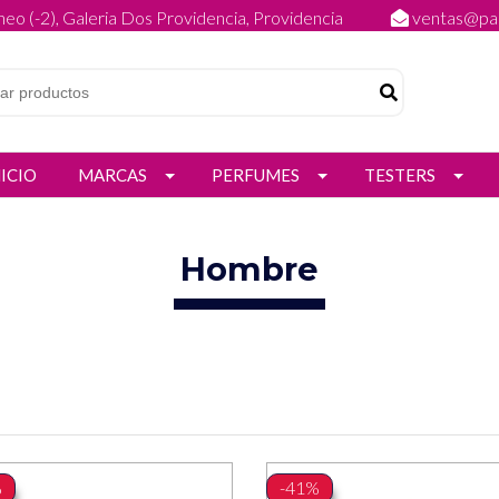
eo (-2), Galeria Dos Providencia, Providencia
ventas@par
NICIO
MARCAS
PERFUMES
TESTERS
Hombre
%
-41%