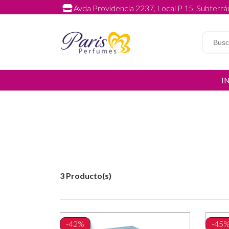
Avda Providencia 2237, Local P 15, Subterrán
I
3 Producto(s)
-42%
-45