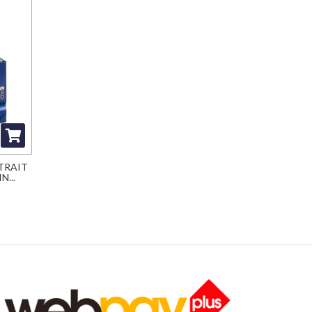
TRAIT
...