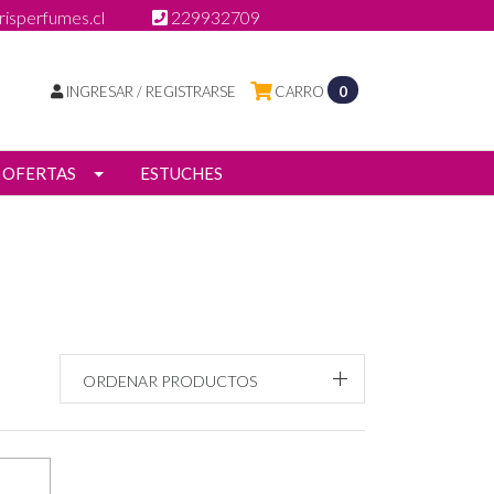
isperfumes.cl
229932709
INGRESAR / REGISTRARSE
CARRO
0
OFERTAS
ESTUCHES
ORDENAR PRODUCTOS