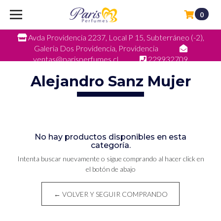
0
Avda Providencia 2237, Local P 15, Subterráneo (-2),
Galeria Dos Providencia, Providencia
ventas@parisperfumes.cl
229932709
Alejandro Sanz Mujer
No hay productos disponibles en esta
categoría.
Intenta buscar nuevamente o sigue comprando al hacer click en
el botón de abajo
← VOLVER Y SEGUIR COMPRANDO