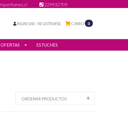
isperfumes.cl
229932709
INGRESAR / REGISTRARSE
CARRO
0
OFERTAS
ESTUCHES
ORDENAR PRODUCTOS