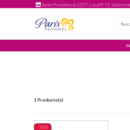
Avda Providencia 2237, Local P 15, Subterrán
I
1 Producto(s)
-35%