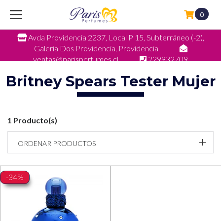
0
Avda Providencia 2237, Local P 15, Subterráneo (-2),
Galeria Dos Providencia, Providencia
ventas@parisperfumes.cl
229932709
Britney Spears Tester Mujer
1 Producto(s)
ORDENAR PRODUCTOS
-34%