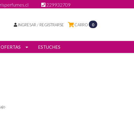
isperfumes.cl
229932709
INGRESAR / REGISTRARSE
CARRO
0
OFERTAS
ESTUCHES
ajo