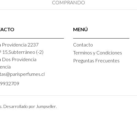
COMPRANDO
TACTO
MENÚ
 Providencia 2237
Contacto
P 15,Subterráneo (-2)
Terminos y Condiciones
a Dos Providencia
Preguntas Frecuentes
encia
tas@parisperfumes.cl
9932709
s.
Desarrollado por Jumpseller
.