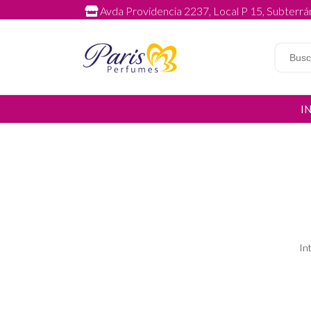
Avda Providencia 2237, Local P 15, Subterrán
I
In