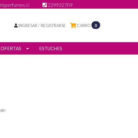
isperfumes.cl
229932709
INGRESAR / REGISTRARSE
CARRO
0
OFERTAS
ESTUCHES
ajo