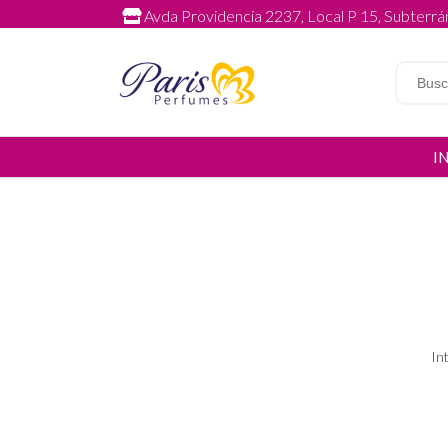
Avda Providencia 2237, Local P 15, Subterrán
I
In