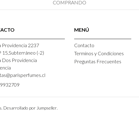
COMPRANDO
TACTO
MENÚ
 Providencia 2237
Contacto
P 15,Subterráneo (-2)
Terminos y Condiciones
a Dos Providencia
Preguntas Frecuentes
encia
tas@parisperfumes.cl
9932709
s.
Desarrollado por Jumpseller
.